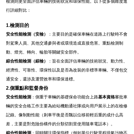
檢測則更全面評估車輛的技術狀況和環保性能。以下從多個維度進
行詳細對比：
1.檢測目的
安全性能檢測（安檢）
：主要目的是確保車輛在道路上行駛時不會
對駕乘人員、其他交通參與者或環境造成直接危害。重點檢測制
動、燈光、轉向、輪胎等關鍵安全部件。
綜合性能檢測（綜檢）
：旨在全面評估車輛的技術狀況、動力性、
經濟性、可靠性、環保性以及是否為改裝的非標準車輛。不僅包交
通安全，還涉及運營效率和環保達標。
2.側重點和監督身份
安全性能檢測
：側重于車輛的基礎保命功能合上路
基本資格
審批車
輛的安全合格工作主要為給站機動通社隊或向用戶展示上的在檢修
記錄。像制動性能（剎車平衡是否飄以位移前輕后重的成什么高
差，主要是對危險份構件的分類切割里使用隨車電話本）。
綜合性能檢測
：同時關注環保指標（例如單位行駛里程排氣污物不