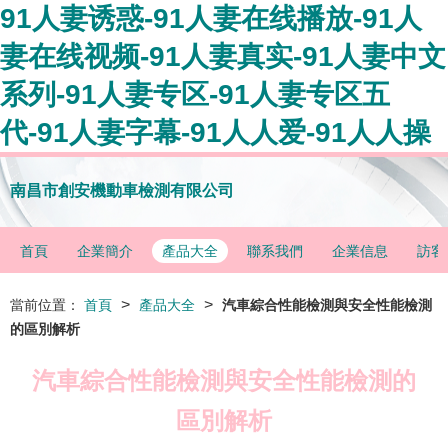
91人妻诱惑-91人妻在线播放-91人
妻在线视频-91人妻真实-91人妻中文
系列-91人妻专区-91人妻专区五
代-91人妻字幕-91人人爱-91人人操
南昌市創安機動車檢測有限公司
首頁
企業簡介
產品大全
聯系我們
企業信息
訪客
>
>
當前位置：
首頁
產品大全
汽車綜合性能檢測與安全性能檢測
的區別解析
汽車綜合性能檢測與安全性能檢測的
區別解析